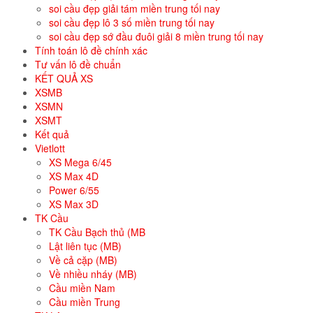
soi cầu đẹp giải tám miền trung tối nay
soi cầu đẹp lô 3 số miền trung tối nay
soi cầu đẹp sớ đầu đuôi giải 8 miền trung tối nay
Tính toán lô đề chính xác
Tư vấn lô đề chuẩn
KẾT QUẢ XS
XSMB
XSMN
XSMT
Kết quả
Vietlott
XS Mega 6/45
XS Max 4D
Power 6/55
XS Max 3D
TK Cầu
TK Cầu Bạch thủ (MB
Lật liên tục (MB)
Về cả cặp (MB)
Về nhiều nháy (MB)
Cầu miền Nam
Cầu miền Trung