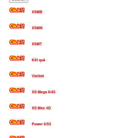
XSMB
XSMN
XSMT
Kết quả
Vietlott
XS Mega 6/45
XS Max 4D
Power 6/55