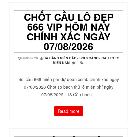
CHỐT CẦU LÔ ĐẸP
666 VIP HÔM NAY
CHÍNH XÁC NGÀY
07/08/2026
06/08/2026
BA CÀNG MIỀN BẮC - SOI 3 CÀNG - CAU LO TO
MIEN NAM
1
Soi cầu 666 miễn phí dự đoán xsmb chính xác ngày
07/08/2026 Chốt số bạch thủ lô miễn phí ngày
07/08/2026 : 18 Cầu bạch…
Read more