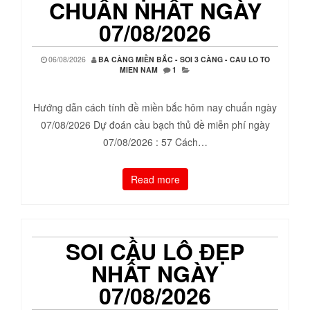
CHUẨN NHẤT NGÀY
07/08/2026
06/08/2026
BA CÀNG MIỀN BẮC - SOI 3 CÀNG - CAU LO TO
MIEN NAM
1
Hướng dẫn cách tính đề miền bắc hôm nay chuẩn ngày
07/08/2026 Dự đoán cầu bạch thủ đề miễn phí ngày
07/08/2026 : 57 Cách…
Read more
SOI CẦU LÔ ĐẸP
NHẤT NGÀY
07/08/2026