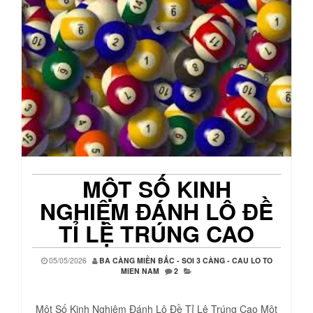
MỘT SỐ KINH
NGHIỆM ĐÁNH LÔ ĐỀ
TỈ LỆ TRÚNG CAO
05/05/2026
BA CÀNG MIỀN BẮC - SOI 3 CÀNG - CAU LO TO
MIEN NAM
2
Một Số Kinh Nghiệm Đánh Lô Đề Tỉ Lệ Trúng Cao Một