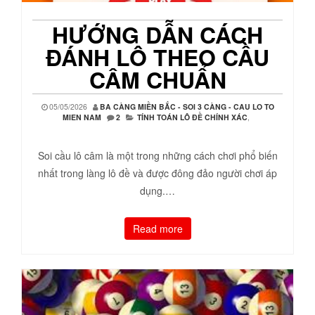
HƯỚNG DẪN CÁCH
ĐÁNH LÔ THEO CẦU
CÂM CHUẨN
05/05/2026
BA CÀNG MIỀN BẮC - SOI 3 CÀNG - CAU LO TO
MIEN NAM
2
TÍNH TOÁN LÔ ĐỀ CHÍNH XÁC
,
Soi cầu lô câm là một trong những cách chơi phổ biến
nhất trong làng lô đề và được đông đảo người chơi áp
dụng.…
Read more