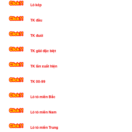
Lô kép
TK đầu
TK đuôi
TK giải đặc biệt
TK lần xuất hiện
TK 00-99
Lô tô miền Bắc
Lô tô miền Nam
Lô tô miền Trung