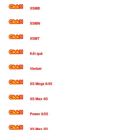
XSMB
XSMN
XSMT
Kết quả
Vietlott
XS Mega 6/45
XS Max 4D
Power 6/55
XS Max 3D