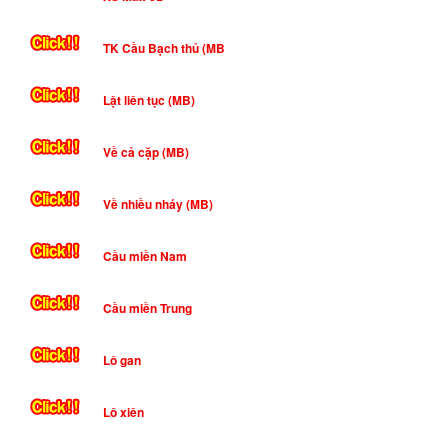
TK Cầu Bạch thủ (MB
Lật liên tục (MB)
Về cả cặp (MB)
Về nhiều nháy (MB)
Cầu miền Nam
Cầu miền Trung
Lô gan
Lô xiên