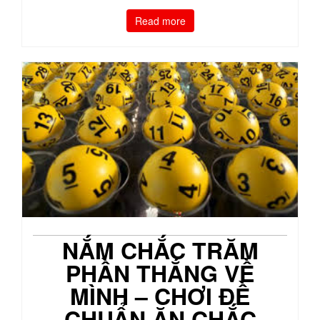
Read more
NẮM CHẮC TRĂM
PHẦN THẮNG VỀ
MÌNH – CHƠI ĐỀ
CHUẨN ĂN CHẮC