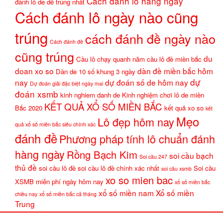
Cách đánh lô hàng ngày
đánh lô de dễ trúng nhất
Cách đánh lô ngày nào cũng
trúng
cách đánh đề ngày nào
Cách đánh đề
cũng trúng
du
Cầu lô chạy quanh năm
cầu lô đề miền bắc
doan xo so
dàn đề miền bắc hôm
Dàn de 10 số khung 3 ngày
dự
nay
dự đoán số de hôm nay
Dự đoán giải đặc biệt ngày mai
đoán xsmb
kinh nghiem danh de
Kinh nghiệm chơi lô de miền
KẾT QUẢ XỔ SỐ MIỀN BẮC
Bắc 2020
kết quả xo so
kết
Mẹo
Lô đẹp hôm nay
quả xổ số miền bắc siêu chính xác
đánh đề
Phương pháp tính lô chuẩn đánh
hàng ngày
Rồng Bạch Kim
soi cầu bạch
Soi cầu 247
thủ đề
soi cầu lô đề
soi cầu lô đề chính xác nhất
Soi cầu
soi cầu xsmb
xo so mien bac
XSMB miễn phí ngày hôm nay
xổ số miền bắc
xổ số miền nam
Xổ số miền
chiều nay
xổ số miền bắc cả tháng
Trung