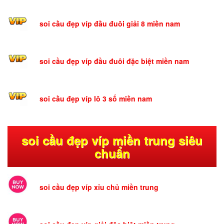
soi cầu đẹp víp đầu đuôi giải 8 miền nam
soi cầu đẹp víp đầu đuôi đặc biệt miền nam
soi cầu đẹp víp lô 3 số miền nam
soi cầu đẹp víp miền trung siêu
chuẩn
soi cầu đẹp víp xỉu chủ miền trung