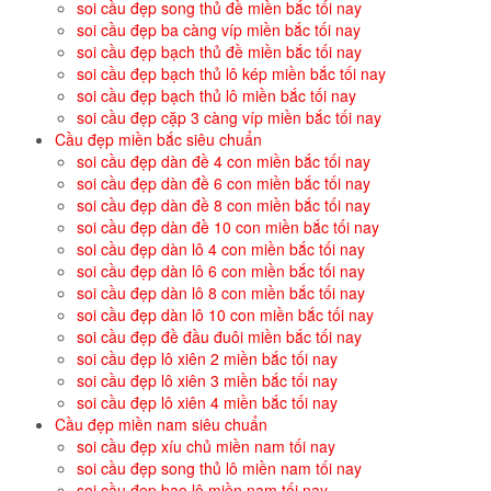
soi cầu đẹp song thủ đề miền bắc tối nay
soi cầu đẹp ba càng víp miền bắc tối nay
soi cầu đẹp bạch thủ đề miền bắc tối nay
soi cầu đẹp bạch thủ lô kép miền bắc tối nay
soi cầu đẹp bạch thủ lô miền bắc tối nay
soi cầu đẹp cặp 3 càng víp miền bắc tối nay
Cầu đẹp miền bắc siêu chuẩn
soi cầu đẹp dàn đề 4 con miền bắc tối nay
soi cầu đẹp dàn đề 6 con miền bắc tối nay
soi cầu đẹp dàn đề 8 con miền bắc tối nay
soi cầu đẹp dàn đề 10 con miền bắc tối nay
soi cầu đẹp dàn lô 4 con miền bắc tối nay
soi cầu đẹp dàn lô 6 con miền bắc tối nay
soi cầu đẹp dàn lô 8 con miền bắc tối nay
soi cầu đẹp dàn lô 10 con miền bắc tối nay
soi cầu đẹp đề đầu đuôi miền bắc tối nay
soi cầu đẹp lô xiên 2 miền bắc tối nay
soi cầu đẹp lô xiên 3 miền bắc tối nay
soi cầu đẹp lô xiên 4 miền bắc tối nay
Cầu đẹp miền nam siêu chuẩn
soi cầu đẹp xíu chủ miền nam tối nay
soi cầu đẹp song thủ lô miền nam tối nay
soi cầu đẹp bao lô miền nam tối nay