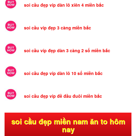
soi cầu đẹp víp dàn lô xiên 4 miền bắc
soi cầu víp đẹp 3 càng miền bắc
soi cầu víp đẹp dàn 3 càng 2 số miền bắc
soi cầu đẹp víp dàn lô 10 số miền bắc
soi cầu đẹp víp đề đầu đuôi miền bắc
soi cầu đẹp miền nam ăn to hôm
nay