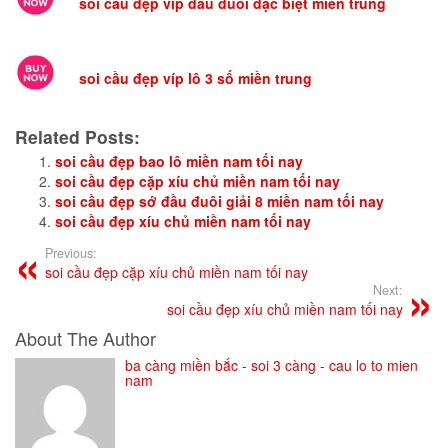
soi cầu đẹp víp đầu đuôi đặc biệt miền trung
soi cầu đẹp víp lô 3 số miền trung
Related Posts:
soi cầu đẹp bao lô miền nam tối nay
soi cầu đẹp cặp xíu chủ miền nam tối nay
soi cầu đẹp sớ đầu đuôi giải 8 miền nam tối nay
soi cầu đẹp xíu chủ miền nam tối nay
Previous:
soi cầu đẹp cặp xíu chủ miền nam tối nay
Next:
soi cầu đẹp xíu chủ miền nam tối nay
About The Author
ba càng miền bắc - soi 3 càng - cau lo to mien
nam