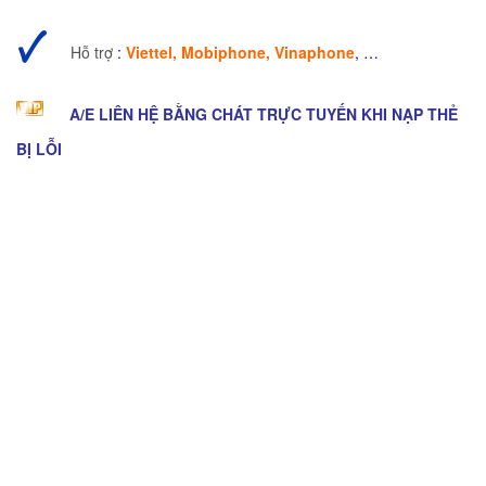
Hỗ trợ
:
V
iettel, Mobiphone, Vinaphone
, …
A/E LIÊN HỆ BẰNG CHÁT TRỰC TUYẾN KHI NẠP THẺ
BỊ LỖI