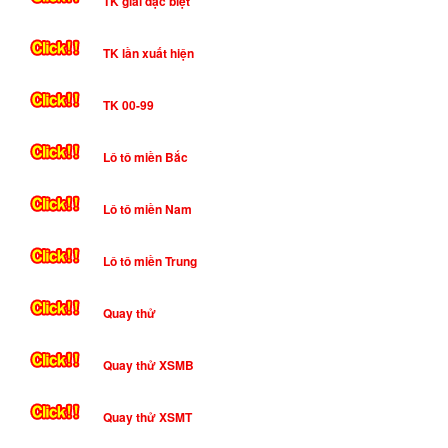
TK giải đặc biệt
TK lần xuất hiện
TK 00-99
Lô tô miền Bắc
Lô tô miền Nam
Lô tô miền Trung
Quay thử
Quay thử XSMB
Quay thử XSMT