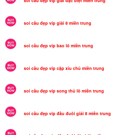
soi cầu đẹp víp giải đặc biệt miền trung
soi cầu đẹp víp giải 8 miền trung
soi cầu đẹp víp bao lô miền trung
soi cầu đẹp víp cặp xỉu chủ miền trung
soi cầu đẹp víp song thủ lô miền trung
soi cầu đẹp víp đầu đuôi giải 8 miền trung