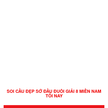
SOI CẦU ĐẸP SỚ ĐẦU ĐUÔI GIẢI 8 MIỀN NAM
TỐI NAY