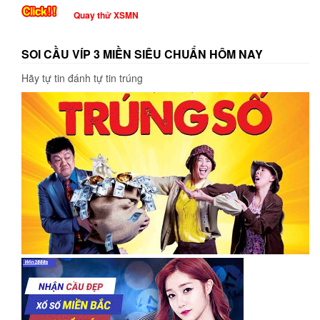
Quay thử XSMN
SOI CẦU VÍP 3 MIỀN SIÊU CHUẨN HÔM NAY
Hãy tự tin đánh tự tin trúng