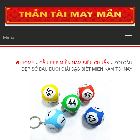
Menu
Toggl
navig
HOME
»
CẦU ĐẸP MIỀN NAM SIÊU CHUẨN
» SOI CẦU
ĐẸP SỚ ĐẦU ĐUÔI GIẢI ĐẶC BIỆT MIỀN NAM TỐI NAY