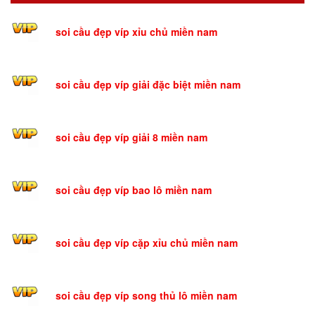
soi cầu đẹp víp xỉu chủ miền nam
soi cầu đẹp víp giải đặc biệt miền nam
soi cầu đẹp víp giải 8 miền nam
soi cầu đẹp víp bao lô miền nam
soi cầu đẹp víp cặp xỉu chủ miền nam
soi cầu đẹp víp song thủ lô miền nam