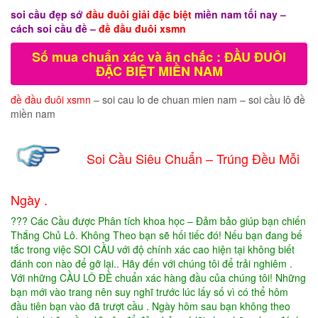
soi cầu đẹp sớ
đầu đuôi giải đặc biệt
miền nam tối nay –
cách soi cầu đề –
đề đầu đuôi xsmn
Số mua chuẩn xác và ăn chắc : ĐẦU ĐUÔI
ĐẶC BIỆT MIỀN NAM
đề đầu đuôi xsmn
– soi cau lo de chuan mien nam – soi cầu lô đề
miền nam
Soi Cầu Siêu Chuẩn – Trúng Đều Mỗi
Ngày .
??? Các Cầu được Phân tích khoa học – Đảm bảo giúp bạn chiến
Thắng Chủ Lô. Không Theo bạn sẽ hối tiếc đó! Nếu bạn đang bế
tắc trong việc SOI CẦU với độ chính xác cao hiện tại không biết
đánh con nào để gỡ lại.. Hãy đến với chúng tôi để trải nghiêm .
Với những CẦU LÔ ĐỀ chuẩn xác hàng đầu của chúng tôi! Những
bạn mới vào trang nên suy nghĩ trước lúc lấy số vì có thể hôm
đầu tiên bạn vào đã trượt cầu . Ngày hôm sau bạn không theo