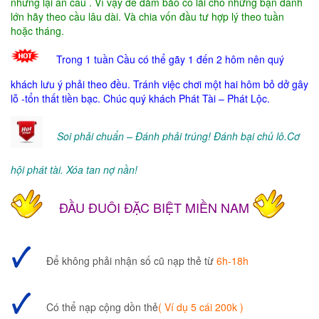
nhưng lại ăn cầu . Vì vậy để đảm bảo có lãi cho những bạn đánh
lớn hãy theo cầu lâu dài. Và chia vốn đầu tư hợp lý theo tuần
hoặc tháng.
Trong 1 tuần Cầu có thể gãy 1 đến 2 hôm nên quý
khách lưu ý phải theo đều. Tránh việc chơi một hai hôm bỏ dở gây
lỗ -tổn thất tiền bạc. Chúc quý khách Phát Tài – Phát Lộc.
Soi phải chuẩn – Đánh phải trúng! Đánh bại chủ lô.Cơ
hội phát tài. Xóa tan nợ nần!
ĐẦU ĐUÔI ĐẶC BIỆT MIỀN NAM
Để không phải nhận số cũ nạp thẻ từ
6h-18h
Có thể nạp cộng dồn thẻ
( Ví dụ 5 cái 200k )