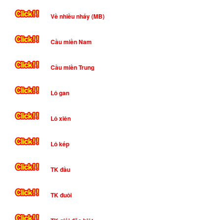
Về nhiều nháy (MB)
Cầu miền Nam
Cầu miền Trung
Lô gan
Lô xiên
Lô kép
TK đầu
TK đuôi