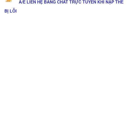
A/E LIÊN HỆ BẰNG CHÁT TRỰC TUYẾN KHI NẠP THẺ
BỊ LỖI