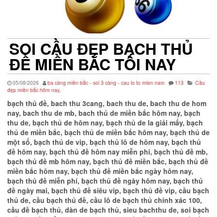
SOI CẦU ĐẸP BẠCH THỦ
ĐỀ MIỀN BẮC TỐI NAY
05/08/2026
ba càng miền bắc - soi 3 càng - cau lo to mien nam
113
Cầu
đẹp miền bắc hôm nay
,
bạch thủ đề, bach thu 3cang, bach thu de, bach thu de hom
nay, bach thu de mb, bach thủ de miền bắc hôm nay, bạch
thu de, bạch thủ de hôm nay, bạch thủ de la giải mấy, bạch
thủ de miền bắc, bạch thủ de miền bắc hôm nay, bạch thủ de
một số, bạch thủ de vip, bạch thủ lô de hôm nay, bạch thủ
đề hôm nay, bạch thủ đề hôm nay miễn phí, bạch thủ đề mb,
bạch thủ đề mb hôm nay, bạch thủ đề miền bắc, bạch thủ đề
miền bắc hôm nay, bạch thủ đề miền bắc ngày hôm nay,
bạch thủ đề miễn phí, bạch thủ đề ngày hôm nay, bạch thủ
đề ngày mai, bạch thủ đề siêu vip, bạch thủ đề vip, cầu bạch
thủ de, cầu bạch thủ đề, cầu lô de bạch thủ chính xác 100,
cầu đề bạch thủ, dàn de bạch thủ, sieu bachthu de, soi bạch