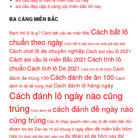
soi cầu đẹp cặp 3 càng víp miền bắc tối nay
BA CÀNG MIỀN BẮC
Cách bắt lô
Bạch thủ lô là gì?
Cách bắt cầu de miền Bắc
chuẩn theo ngày
Cách bắt lô kép dựa vào đuôi giải đặc biệt
Cách chơi lô de chuyên nghiệp
Cách soi cầu lô 2021
Cách tính lô
Cách soi cầu lô miền Bắc 2021
chuẩn
Cách tính lô De 2021
Cách
Cách tính lô đề 2020
Cách đánh de ăn 100
đánh de trúng 100
Cách
Cách đánh lô hàng ngày
đánh lô de dễ trúng nhất
Cách đánh lô ngày nào cũng
trúng
cách đánh đề ngày nào
Cách đánh đề
cũng trúng
du
Cầu lô chạy quanh năm
cầu lô đề miền bắc
doan xo so
dàn đề miền bắc hôm
Dàn de 10 số khung 3 ngày
dự
nay
dự đoán số de hôm nay
Dự đoán giải đặc biệt ngày mai