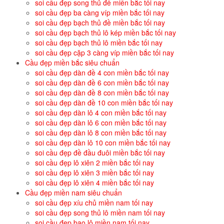
soi cầu đẹp song thủ đề miền bắc tối nay
soi cầu đẹp ba càng víp miền bắc tối nay
soi cầu đẹp bạch thủ đề miền bắc tối nay
soi cầu đẹp bạch thủ lô kép miền bắc tối nay
soi cầu đẹp bạch thủ lô miền bắc tối nay
soi cầu đẹp cặp 3 càng víp miền bắc tối nay
Cầu đẹp miền bắc siêu chuẩn
soi cầu đẹp dàn đề 4 con miền bắc tối nay
soi cầu đẹp dàn đề 6 con miền bắc tối nay
soi cầu đẹp dàn đề 8 con miền bắc tối nay
soi cầu đẹp dàn đề 10 con miền bắc tối nay
soi cầu đẹp dàn lô 4 con miền bắc tối nay
soi cầu đẹp dàn lô 6 con miền bắc tối nay
soi cầu đẹp dàn lô 8 con miền bắc tối nay
soi cầu đẹp dàn lô 10 con miền bắc tối nay
soi cầu đẹp đề đầu đuôi miền bắc tối nay
soi cầu đẹp lô xiên 2 miền bắc tối nay
soi cầu đẹp lô xiên 3 miền bắc tối nay
soi cầu đẹp lô xiên 4 miền bắc tối nay
Cầu đẹp miền nam siêu chuẩn
soi cầu đẹp xíu chủ miền nam tối nay
soi cầu đẹp song thủ lô miền nam tối nay
soi cầu đẹp bao lô miền nam tối nay