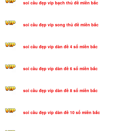
soi cầu đẹp víp bạch thủ đề miền bắc
soi cầu đẹp víp song thủ đề miền bắc
soi cầu đẹp víp dàn đề 4 số miền bắc
soi cầu đẹp víp dàn đề 6 số miền bắc
soi cầu đẹp víp dàn đề 8 số miền bắc
soi cầu đẹp víp dàn đề 10 số miền bắc