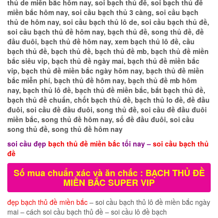
thủ de miền bắc hôm nay, soi bạch thủ đề, soi bạch thủ đề
miền bắc hôm nay, soi cầu bạch thủ 3 càng, soi cầu bạch
thủ de hôm nay, soi cầu bạch thủ lô de, soi cầu bạch thủ đề,
soi cầu bạch thủ đề hôm nay, bạch thủ đề, song thủ đề, đề
đầu đuôi, bạch thủ đề hôm nay, xem bạch thủ lô đề, cầu
bạch thủ đề, bạch thủ đề, bạch thủ đề mb, bạch thủ đề miền
bắc siêu vip, bạch thủ đề ngày mai, bạch thủ đề miền bắc
vip, bạch thủ đề miền bắc ngày hôm nay, bạch thủ đề miền
bắc miễn phí, bạch thủ đề hôm nay, bạch thủ đề mb hôm
nay, bạch thủ lô đề, bạch thủ đề miền bắc, bắt bạch thủ đề,
bạch thủ đề chuẩn, chốt bạch thủ đề, bạch thủ lo đề, đề đầu
đuôi, soi cầu đề đầu đuôi, song thủ đề, soi cầu đề đầu đuôi
miền bắc, song thủ đề hôm nay, số đề đầu đuôi, soi cầu
song thủ đề, song thủ đề hôm nay
soi cầu đẹp
bạch thủ đề miền bắc
tối nay –
soi cầu bạch thủ
đề
Số mua chuẩn xác và ăn chắc : BẠCH THỦ ĐỀ
MIỀN BẮC SUPER VIP
đẹp bạch thủ đề miền bắc
– soi cầu bạch thủ lô đề miền bắc ngày
mai – cách soi cầu bạch thủ đề – soi cầu lô đề bạch