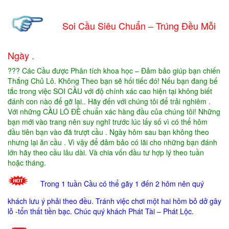
Soi Cầu Siêu Chuẩn – Trúng Đều Mỗi
Ngày .
??? Các Cầu được Phân tích khoa học – Đảm bảo giúp bạn chiến
Thắng Chủ Lô. Không Theo bạn sẽ hối tiếc đó! Nếu bạn đang bế
tắc trong việc SOI CẦU với độ chính xác cao hiện tại không biết
đánh con nào để gỡ lại.. Hãy đến với chúng tôi để trải nghiêm .
Với những CẦU LÔ ĐỀ chuẩn xác hàng đầu của chúng tôi! Những
bạn mới vào trang nên suy nghĩ trước lúc lấy số vì có thể hôm
đầu tiên bạn vào đã trượt cầu . Ngày hôm sau bạn không theo
nhưng lại ăn cầu . Vì vậy để đảm bảo có lãi cho những bạn đánh
lớn hãy theo cầu lâu dài. Và chia vốn đầu tư hợp lý theo tuần
hoặc tháng.
Trong 1 tuần Cầu có thể gãy 1 đến 2 hôm nên quý
khách lưu ý phải theo đều. Tránh việc chơi một hai hôm bỏ dở gây
lỗ -tổn thất tiền bạc. Chúc quý khách Phát Tài – Phát Lộc.