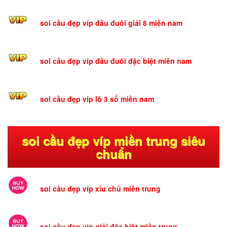
soi cầu đẹp víp đầu đuôi giải 8 miền nam
soi cầu đẹp víp đầu đuôi đặc biệt miền nam
soi cầu đẹp víp lô 3 số miền nam
soi cầu đẹp víp miền trung siêu
chuẩn
soi cầu đẹp víp xỉu chủ miền trung
soi cầu đẹp víp giải đặc biệt miền trung