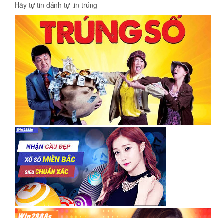
Hãy tự tin đánh tự tin trúng