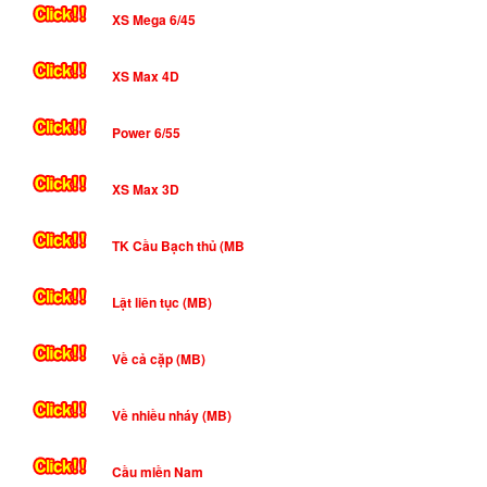
XS Mega 6/45
XS Max 4D
Power 6/55
XS Max 3D
TK Cầu Bạch thủ (MB
Lật liên tục (MB)
Về cả cặp (MB)
Về nhiều nháy (MB)
Cầu miền Nam