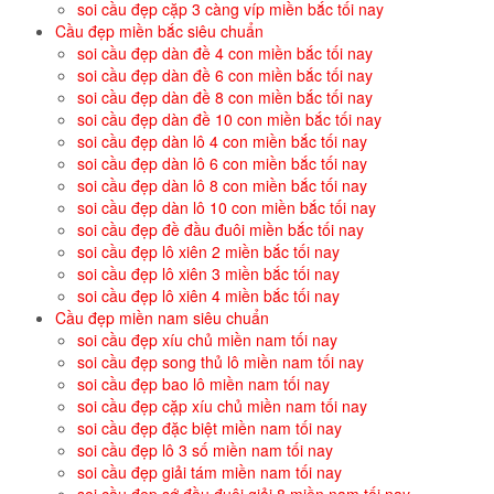
soi cầu đẹp cặp 3 càng víp miền bắc tối nay
Cầu đẹp miền bắc siêu chuẩn
soi cầu đẹp dàn đề 4 con miền bắc tối nay
soi cầu đẹp dàn đề 6 con miền bắc tối nay
soi cầu đẹp dàn đề 8 con miền bắc tối nay
soi cầu đẹp dàn đề 10 con miền bắc tối nay
soi cầu đẹp dàn lô 4 con miền bắc tối nay
soi cầu đẹp dàn lô 6 con miền bắc tối nay
soi cầu đẹp dàn lô 8 con miền bắc tối nay
soi cầu đẹp dàn lô 10 con miền bắc tối nay
soi cầu đẹp đề đầu đuôi miền bắc tối nay
soi cầu đẹp lô xiên 2 miền bắc tối nay
soi cầu đẹp lô xiên 3 miền bắc tối nay
soi cầu đẹp lô xiên 4 miền bắc tối nay
Cầu đẹp miền nam siêu chuẩn
soi cầu đẹp xíu chủ miền nam tối nay
soi cầu đẹp song thủ lô miền nam tối nay
soi cầu đẹp bao lô miền nam tối nay
soi cầu đẹp cặp xíu chủ miền nam tối nay
soi cầu đẹp đặc biệt miền nam tối nay
soi cầu đẹp lô 3 số miền nam tối nay
soi cầu đẹp giải tám miền nam tối nay
soi cầu đẹp sớ đầu đuôi giải 8 miền nam tối nay