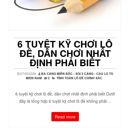
6 TUYỆT KỸ CHƠI LÔ
ĐỀ, DÂN CHƠI NHẤT
ĐỊNH PHẢI BIẾT
07/05/2026
BA CÀNG MIỀN BẮC - SOI 3 CÀNG - CAU LO TO
MIEN NAM
2
TÍNH TOÁN LÔ ĐỀ CHÍNH XÁC
,
6 tuyệt kỹ chơi lô đề, dân chơi nhất định phải biết Dưới
đây là tổng hợp 6 tuyệt kỹ chơi lô đề không phải…
Read more