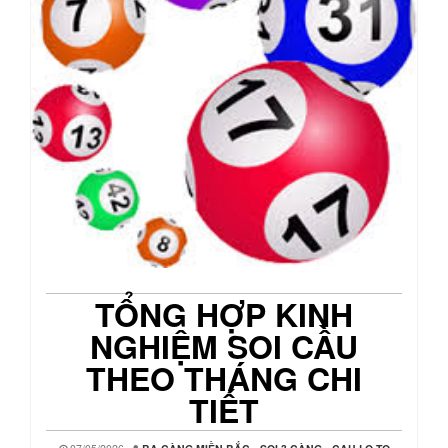
TỔNG HỢP KINH
NGHIỆM SOI CẦU
THEO THÁNG CHI
TIẾT