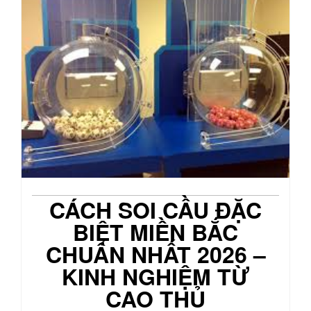
CÁCH SOI CẦU ĐẶC
BIỆT MIỀN BẮC
CHUẨN NHẤT 2026 –
KINH NGHIỆM TỪ
CAO THỦ