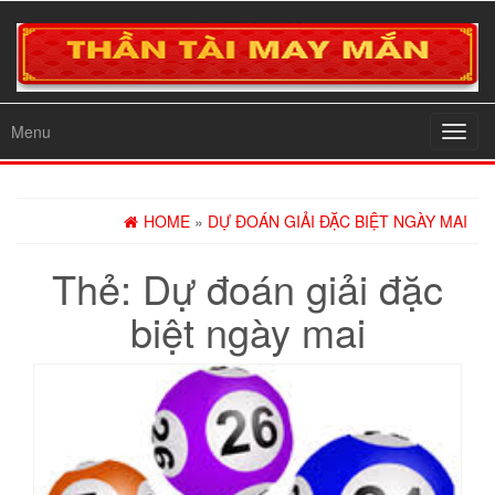
Menu
Toggl
navig
HOME
»
DỰ ĐOÁN GIẢI ĐẶC BIỆT NGÀY MAI
Thẻ:
Dự đoán giải đặc
biệt ngày mai