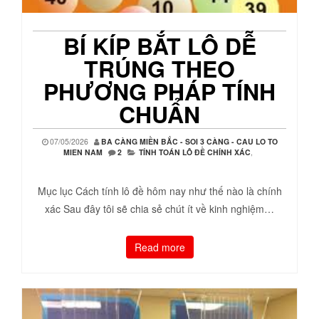
BÍ KÍP BẮT LÔ DỄ
TRÚNG THEO
PHƯƠNG PHÁP TÍNH
CHUẨN
07/05/2026
BA CÀNG MIỀN BẮC - SOI 3 CÀNG - CAU LO TO
MIEN NAM
2
TÍNH TOÁN LÔ ĐỀ CHÍNH XÁC
,
Mục lục Cách tính lô đề hôm nay như thế nào là chính
xác Sau đây tôi sẽ chia sẻ chút ít về kinh nghiệm…
Read more