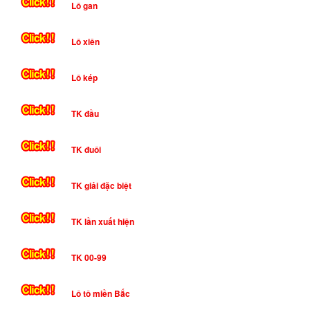
Lô gan
Lô xiên
Lô kép
TK đầu
TK đuôi
TK giải đặc biệt
TK lần xuất hiện
TK 00-99
Lô tô miền Bắc