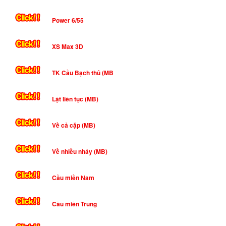
Power 6/55
XS Max 3D
TK Cầu Bạch thủ (MB
Lật liên tục (MB)
Về cả cặp (MB)
Về nhiều nháy (MB)
Cầu miền Nam
Cầu miền Trung