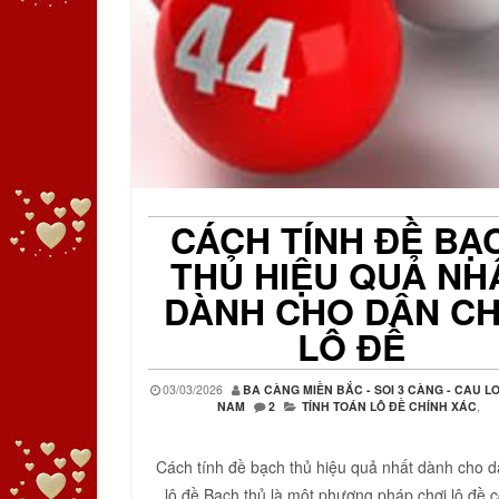
CÁCH TÍNH ĐỀ BẠ
THỦ HIỆU QUẢ NH
DÀNH CHO DÂN CH
LÔ ĐỀ
03/03/2026
BA CÀNG MIỀN BẮC - SOI 3 CÀNG - CAU LO
NAM
2
TÍNH TOÁN LÔ ĐỀ CHÍNH XÁC
,
Cách tính đề bạch thủ hiệu quả nhất dành cho d
lô đề Bạch thủ là một phương pháp chơi lô đề 