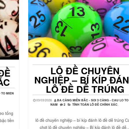
LÔ ĐỀ CHUYÊN
ĐỀ
NGHIỆP – BÍ KÍP ĐÁ
ÁC
LÔ ĐỀ DỄ TRÚNG
 TO MIEN
03/03/2026
BA CÀNG MIỀN BẮC - SOI 3 CÀNG - CAU LO TO
NAM
2
TÍNH TOÁN LÔ ĐỀ CHÍNH XÁC
,
eo tổng
lô đề chuyên nghiệp – bí kíp đánh lô đề dễ trúng C
bậc tiền
chơi lô đề chuyên nghiệp – Bí kíp đánh lô đề dễ