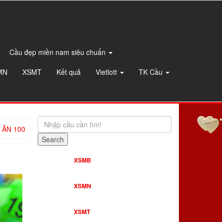
Cầu đẹp miền nam siêu chuẩn
MN
XSMT
Kết quả
Vietlott
TK Cầu
 ĂN 100
Search
XSMB
XSMN
XSMT