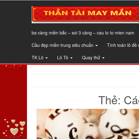
ba càng miền bắc – soi 3 càng – cau lo to mien nam
Cầu đẹp miền trung siêu chuẩn
Tính toán lô đề 
TK Lô
Lô Tô
Quay thử
Thẻ:
Cá