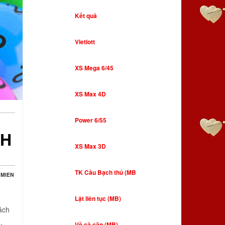
Kết quả
Vietlott
XS Mega 6/45
XS Max 4D
Power 6/55
NH
XS Max 3D
TK Cầu Bạch thủ (MB
 MIEN
Lật liên tục (MB)
ách
…
Về cả cặp (MB)