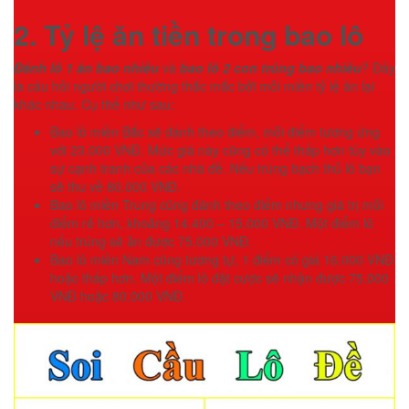
2. Tỷ lệ ăn tiền trong bao lô
Đánh lô 1 ăn bao nhiêu
và
bao lô 2 con trúng bao nhiêu
? Đây
là câu hỏi người chơi thường thắc mắc bởi mỗi miền tỷ lệ ăn lại
khác nhau. Cụ thể như sau:
Bao lô miền Bắc sẽ đánh theo điểm, mỗi điểm tương ứng
với 23.000 VNĐ. Mức giá này cũng có thể thấp hơn tùy vào
sự cạnh tranh của các nhà đề. Nếu trúng bạch thủ lô bạn
sẽ thu về 80.000 VNĐ.
Bao lô miền Trung cũng đánh theo điểm nhưng giá trị mỗi
điểm rẻ hơn, khoảng 14.400 – 15.000 VNĐ. Một điểm lô
nếu trúng sẽ ăn được 75.000 VNĐ.
Bao lô miền Nam cũng tương tự, 1 điểm có giá 16.000 VNĐ
hoặc thấp hơn. Một điểm lô đặt cược sẽ nhận được 75.000
VNĐ hoặc 80.000 VNĐ.