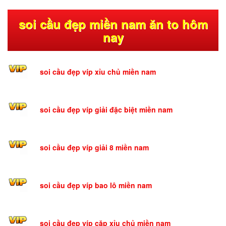
soi cầu đẹp miền nam ăn to hôm
nay
soi cầu đẹp víp xỉu chủ miền nam
soi cầu đẹp víp giải đặc biệt miền nam
soi cầu đẹp víp giải 8 miền nam
soi cầu đẹp víp bao lô miền nam
soi cầu đẹp víp cặp xỉu chủ miền nam