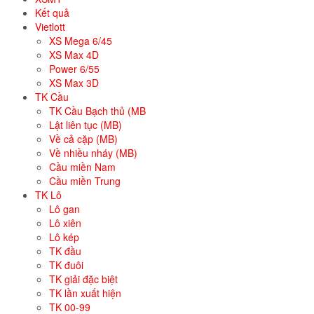
Kết quả
Vietlott
XS Mega 6/45
XS Max 4D
Power 6/55
XS Max 3D
TK Cầu
TK Cầu Bạch thủ (MB
Lật liên tục (MB)
Về cả cặp (MB)
Về nhiều nháy (MB)
Cầu miền Nam
Cầu miền Trung
TK Lô
Lô gan
Lô xiên
Lô kép
TK đầu
TK đuôi
TK giải đặc biệt
TK lần xuất hiện
TK 00-99