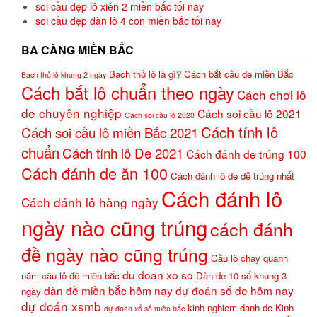
soi cầu đẹp lô xiên 2 miền bắc tối nay
soi cầu đẹp dàn lô 4 con miền bắc tối nay
BA CÀNG MIỀN BẮC
Bạch thủ lô là gì?
Cách bắt cầu de miền Bắc
Bạch thủ lô khung 2 ngày
Cách bắt lô chuẩn theo ngày
Cách chơi lô
de chuyên nghiệp
Cách soi cầu lô 2021
Cách soi cầu lô 2020
Cách tính lô
Cách soi cầu lô miền Bắc 2021
chuẩn
Cách tính lô De 2021
Cách đánh de trúng 100
Cách đánh de ăn 100
Cách đánh lô de dễ trúng nhất
Cách đánh lô
Cách đánh lô hàng ngày
ngày nào cũng trúng
cách đánh
đề ngày nào cũng trúng
Cầu lô chạy quanh
du doan xo so
năm
cầu lô đề miền bắc
Dàn de 10 số khung 3
dàn đề miền bắc hôm nay
dự đoán số de hôm nay
ngày
dự đoán xsmb
kinh nghiem danh de
Kinh
dự đoán xổ số miền bắc