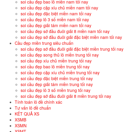
soi cầu đẹp bao lô miền nam tối nay
soi cầu đẹp cặp xíu chủ miền nam tối nay
soi cầu đẹp đặc biệt miền nam tối nay
soi cầu đẹp lô 3 số miền nam tối nay
soi cầu đẹp giải tám miền nam tối nay
soi cầu đẹp sớ đầu đuôi giải 8 miền nam tối nay
soi cầu đẹp sớ đầu đuôi giải đặc biệt miền nam tối nay
Cầu đẹp miền trung siêu chuẩn
soi cầu đẹp sớ đầu đuôi giải đặc biệt miền trung tối nay
soi cầu đẹp song thủ lô miền trung tối nay
soi cầu đẹp xíu chủ miền trung tối nay
soi cầu đẹp bao lô miền trung tối nay
soi cầu đẹp cặp xíu chủ miền trung tối nay
soi cầu đẹp đặc biệt miền trung tối nay
soi cầu đẹp giải tám miền trung tối nay
soi cầu đẹp lô 3 số miền trung tối nay
soi cầu đẹp sớ đầu đuôi giải 8 miền trung tối nay
Tính toán lô đề chính xác
Tư vấn lô đề chuẩn
KẾT QUẢ XS
XSMB
XSMN
XSMT