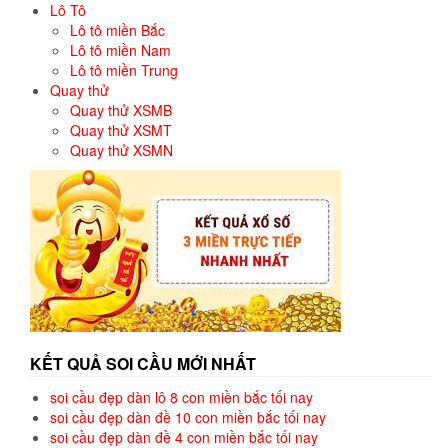
Lô Tô
Lô tô miền Bắc
Lô tô miền Nam
Lô tô miền Trung
Quay thử
Quay thử XSMB
Quay thử XSMT
Quay thử XSMN
KẾT QUẢ SOI CẦU MỚI NHẤT
soi cầu đẹp dàn lô 8 con miền bắc tối nay
soi cầu đẹp dàn đề 10 con miền bắc tối nay
soi cầu đẹp dàn đề 4 con miền bắc tối nay