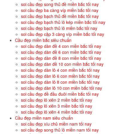
soi cầu đẹp song thủ đề miền bắc tối nay
soi cầu đẹp ba càng víp miền bắc tối nay
soi cầu đẹp bạch thủ đề miền bắc tối nay
soi cầu đẹp bạch thủ lô kép miền bắc tối nay
soi cầu đẹp bạch thủ lô miền bắc tối nay
soi cầu đẹp cặp 3 càng víp miền bắc tối nay
Cầu đẹp miền bắc siêu chuẩn
soi cầu đẹp dàn đề 4 con miền bắc tối nay
soi cầu đẹp dàn đề 6 con miền bắc tối nay
soi cầu đẹp dàn đề 8 con miền bắc tối nay
soi cầu đẹp dàn đề 10 con miền bắc tối nay
soi cầu đẹp dàn lô 4 con miền bắc tối nay
soi cầu đẹp dàn lô 6 con miền bắc tối nay
soi cầu đẹp dàn lô 8 con miền bắc tối nay
soi cầu đẹp dàn lô 10 con miền bắc tối nay
soi cầu đẹp đề đầu đuôi miền bắc tối nay
soi cầu đẹp lô xiên 2 miền bắc tối nay
soi cầu đẹp lô xiên 3 miền bắc tối nay
soi cầu đẹp lô xiên 4 miền bắc tối nay
Cầu đẹp miền nam siêu chuẩn
soi cầu đẹp xíu chủ miền nam tối nay
soi cầu đẹp song thủ lô miền nam tối nay