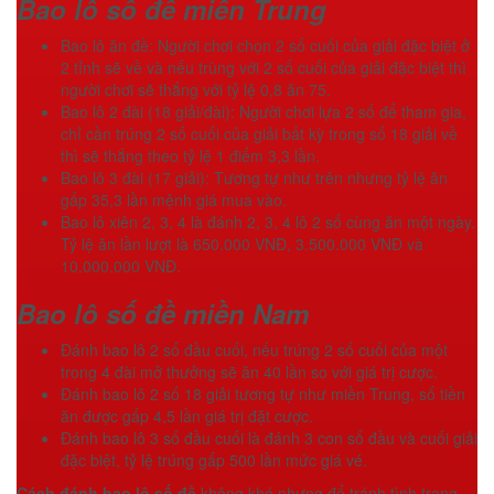
Bao lô số đề miền Trung
Bao lô ăn đề: Người chơi chọn 2 số cuối của giải đặc biệt ở
2 tỉnh sẽ về và nếu trùng với 2 số cuối của giải đặc biệt thì
người chơi sẽ thắng với tỷ lệ 0,8 ăn 75.
Bao lô 2 đài (18 giải/đài): Người chơi lựa 2 số để tham gia,
chỉ cần trúng 2 số cuối của giải bất kỳ trong số 18 giải về
thì sẽ thắng theo tỷ lệ 1 điểm 3,3 lần.
Bao lô 3 đài (17 giải): Tương tự như trên nhưng tỷ lệ ăn
gấp 35,3 lần mệnh giá mua vào.
Bao lô xiên 2, 3, 4 là đánh 2, 3, 4 lô 2 số cùng ăn một ngày.
Tỷ lệ ăn lần lượt là 650.000 VNĐ, 3.500.000 VNĐ và
10.000.000 VNĐ.
Bao lô số đề miền Nam
Đánh bao lô 2 số đầu cuối, nếu trúng 2 số cuối của một
trong 4 đài mở thưởng sẽ ăn 40 lần so với giá trị cược.
Đánh bao lô 2 số 18 giải tương tự như miền Trung, số tiền
ăn được gấp 4,5 lần giá trị đặt cược.
Đánh bao lô 3 số đầu cuối là đánh 3 con số đầu và cuối giải
đặc biệt, tỷ lệ trúng gấp 500 lần mức giá vé.
Cách đánh bao lô số đề
không khó nhưng để tránh tình trạng