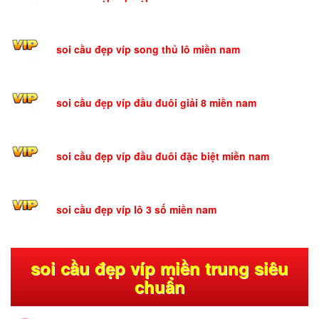
soi cầu đẹp víp song thủ lô miền nam
soi cầu đẹp víp đầu đuôi giải 8 miền nam
soi cầu đẹp víp đầu đuôi đặc biệt miền nam
soi cầu đẹp víp lô 3 số miền nam
soi cầu đẹp víp miền trung siêu
chuẩn