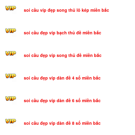
soi cầu víp đẹp song thủ lô kép miền bắc
soi cầu đẹp víp bạch thủ đề miền bắc
soi cầu đẹp víp song thủ đề miền bắc
soi cầu đẹp víp dàn đề 4 số miền bắc
soi cầu đẹp víp dàn đề 6 số miền bắc
soi cầu đẹp víp dàn đề 8 số miền bắc