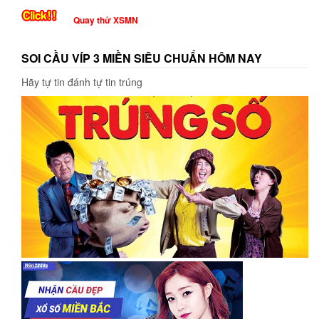
Quay thử XSMN
SOI CẦU VÍP 3 MIỀN SIÊU CHUẨN HÔM NAY
Hãy tự tin đánh tự tin trúng