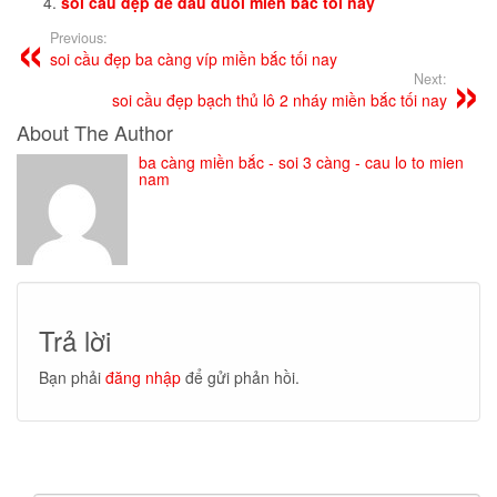
soi cầu đẹp đề đầu đuôi miền bắc tối nay
Previous:
soi cầu đẹp ba càng víp miền bắc tối nay
Next:
soi cầu đẹp bạch thủ lô 2 nháy miền bắc tối nay
About The Author
ba càng miền bắc - soi 3 càng - cau lo to mien
nam
Trả lời
Bạn phải
đăng nhập
để gửi phản hồi.