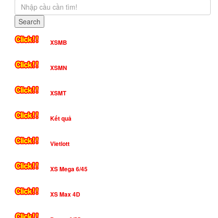
Search
XSMB
XSMN
XSMT
Kết quả
Vietlott
XS Mega 6/45
XS Max 4D