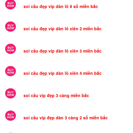
soi cầu đẹp víp dàn lô 8 số miền bắc
soi cầu đẹp víp dàn lô xiên 2 miền bắc
soi cầu đẹp víp dàn lô xiên 3 miền bắc
soi cầu đẹp víp dàn lô xiên 4 miền bắc
soi cầu víp đẹp 3 càng miền bắc
soi cầu víp đẹp dàn 3 càng 2 số miền bắc