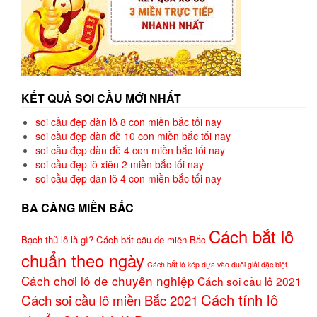
KẾT QUẢ SOI CẦU MỚI NHẤT
soi cầu đẹp dàn lô 8 con miền bắc tối nay
soi cầu đẹp dàn đề 10 con miền bắc tối nay
soi cầu đẹp dàn đề 4 con miền bắc tối nay
soi cầu đẹp lô xiên 2 miền bắc tối nay
soi cầu đẹp dàn lô 4 con miền bắc tối nay
BA CÀNG MIỀN BẮC
Cách bắt lô
Bạch thủ lô là gì?
Cách bắt cầu de miền Bắc
chuẩn theo ngày
Cách bắt lô kép dựa vào đuôi giải đặc biệt
Cách chơi lô de chuyên nghiệp
Cách soi cầu lô 2021
Cách tính lô
Cách soi cầu lô miền Bắc 2021