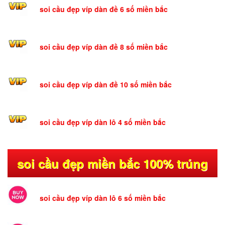
soi cầu đẹp víp dàn đề 6 số miền bắc
soi cầu đẹp víp dàn đề 8 số miền bắc
soi cầu đẹp víp dàn đề 10 số miền bắc
soi cầu đẹp víp dàn lô 4 số miền bắc
soi cầu đẹp miền bắc 100% trúng
soi cầu đẹp víp dàn lô 6 số miền bắc