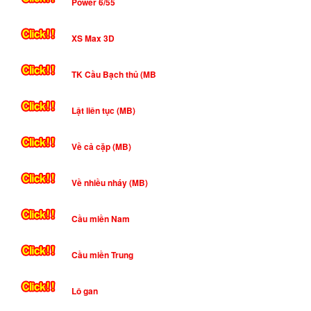
Power 6/55
XS Max 3D
TK Cầu Bạch thủ (MB
Lật liên tục (MB)
Về cả cặp (MB)
Về nhiều nháy (MB)
Cầu miền Nam
Cầu miền Trung
Lô gan