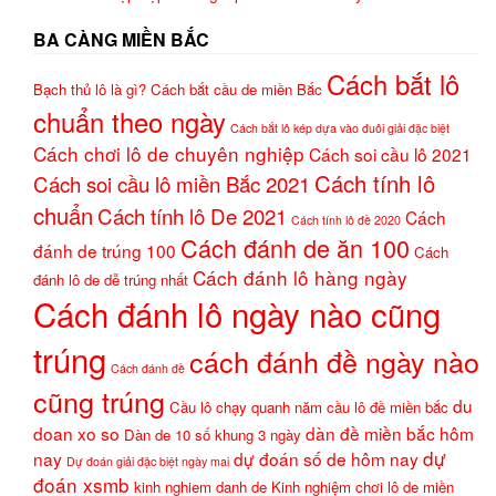
BA CÀNG MIỀN BẮC
Cách bắt lô
Bạch thủ lô là gì?
Cách bắt cầu de miền Bắc
chuẩn theo ngày
Cách bắt lô kép dựa vào đuôi giải đặc biệt
Cách chơi lô de chuyên nghiệp
Cách soi cầu lô 2021
Cách tính lô
Cách soi cầu lô miền Bắc 2021
chuẩn
Cách tính lô De 2021
Cách
Cách tính lô đề 2020
Cách đánh de ăn 100
đánh de trúng 100
Cách
Cách đánh lô hàng ngày
đánh lô de dễ trúng nhất
Cách đánh lô ngày nào cũng
trúng
cách đánh đề ngày nào
Cách đánh đề
cũng trúng
du
Cầu lô chạy quanh năm
cầu lô đề miền bắc
doan xo so
dàn đề miền bắc hôm
Dàn de 10 số khung 3 ngày
dự
nay
dự đoán số de hôm nay
Dự đoán giải đặc biệt ngày mai
đoán xsmb
kinh nghiem danh de
Kinh nghiệm chơi lô de miền