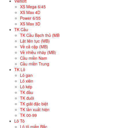
Vietlott
XS Mega 6/45
XS Max 4D
Power 6/55
XS Max 3D
TK Cầu
TK Cầu Bạch thủ (MB
Lật liên tục (MB)
Về cả cặp (MB)
Về nhiều nháy (MB)
Cầu miền Nam
Cầu miền Trung
TK Lô
Lô gan
Lô xiên
Lô kép
TK đầu
TK đuôi
TK giải đặc biệt
TK lần xuất hiện
TK 00-99
Lô Tô
Lô tô miền Bắc