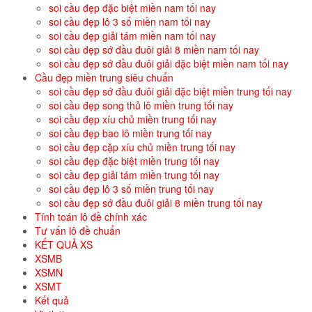
soi cầu đẹp đặc biệt miền nam tối nay
soi cầu đẹp lô 3 số miền nam tối nay
soi cầu đẹp giải tám miền nam tối nay
soi cầu đẹp sớ đầu đuôi giải 8 miền nam tối nay
soi cầu đẹp sớ đầu đuôi giải đặc biệt miền nam tối nay
Cầu đẹp miền trung siêu chuẩn
soi cầu đẹp sớ đầu đuôi giải đặc biệt miền trung tối nay
soi cầu đẹp song thủ lô miền trung tối nay
soi cầu đẹp xíu chủ miền trung tối nay
soi cầu đẹp bao lô miền trung tối nay
soi cầu đẹp cặp xíu chủ miền trung tối nay
soi cầu đẹp đặc biệt miền trung tối nay
soi cầu đẹp giải tám miền trung tối nay
soi cầu đẹp lô 3 số miền trung tối nay
soi cầu đẹp sớ đầu đuôi giải 8 miền trung tối nay
Tính toán lô đề chính xác
Tư vấn lô đề chuẩn
KẾT QUẢ XS
XSMB
XSMN
XSMT
Kết quả