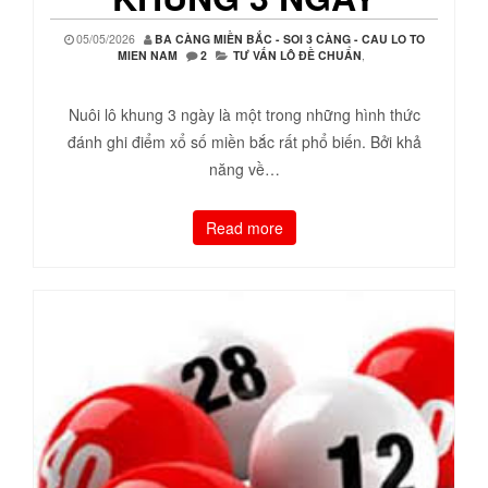
05/05/2026
BA CÀNG MIỀN BẮC - SOI 3 CÀNG - CAU LO TO
MIEN NAM
2
TƯ VẤN LÔ ĐỀ CHUẨN
,
Nuôi lô khung 3 ngày là một trong những hình thức
đánh ghi điểm xổ số miền bắc rất phổ biến. Bởi khả
năng về…
Read more