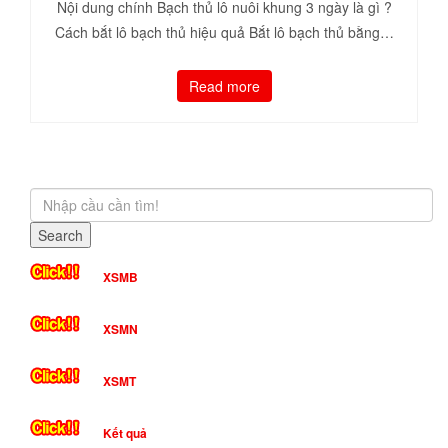
Nội dung chính Bạch thủ lô nuôi khung 3 ngày là gì ?
Cách bắt lô bạch thủ hiệu quả Bắt lô bạch thủ bằng…
Read more
Search
XSMB
XSMN
XSMT
Kết quả