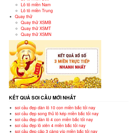
Lô tô miền Nam
Lô tô miền Trung
Quay thử
Quay thử XSMB
Quay thử XSMT
Quay thử XSMN
KẾT QUẢ SOI CẦU MỚI NHẤT
soi cầu đẹp dàn lô 10 con miền bắc tối nay
soi cầu đẹp song thủ lô kép miền bắc tối nay
soi cầu đẹp dàn lô 4 con miền bắc tối nay
soi cầu đẹp lô xiên 4 miền bắc tối nay
soi cầu đẹp cặp 3 càng víp miền bắc tối nay