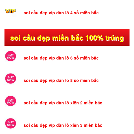
soi cầu đẹp víp dàn lô 4 số miền bắc
soi cầu đẹp miền bắc 100% trúng
soi cầu đẹp víp dàn lô 6 số miền bắc
soi cầu đẹp víp dàn lô 8 số miền bắc
soi cầu đẹp víp dàn lô xiên 2 miền bắc
soi cầu đẹp víp dàn lô xiên 3 miền bắc