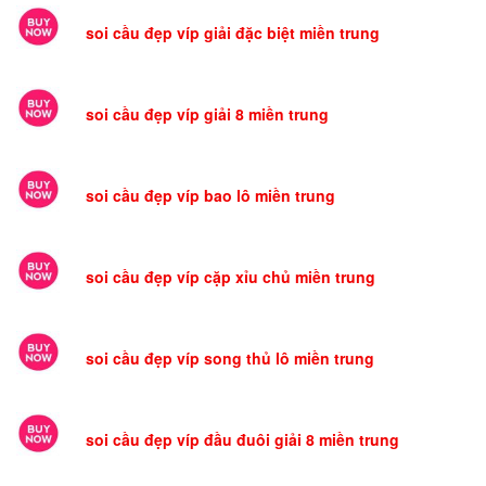
soi cầu đẹp víp giải đặc biệt miền trung
soi cầu đẹp víp giải 8 miền trung
soi cầu đẹp víp bao lô miền trung
soi cầu đẹp víp cặp xỉu chủ miền trung
soi cầu đẹp víp song thủ lô miền trung
soi cầu đẹp víp đầu đuôi giải 8 miền trung