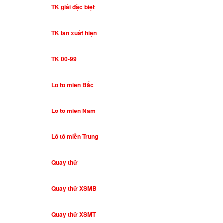
TK giải đặc biệt
TK lần xuất hiện
TK 00-99
Lô tô miền Bắc
Lô tô miền Nam
Lô tô miền Trung
Quay thử
Quay thử XSMB
Quay thử XSMT