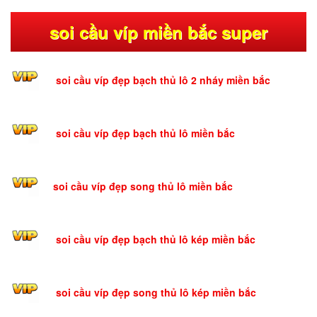
soi cầu víp miền bắc super
soi cầu víp đẹp bạch thủ lô 2 nháy miền bắc
soi cầu víp đẹp bạch thủ lô miền bắc
soi cầu víp đẹp song thủ lô miền bắc
soi cầu víp đẹp bạch thủ lô kép miền bắc
soi cầu víp đẹp song thủ lô kép miền bắc