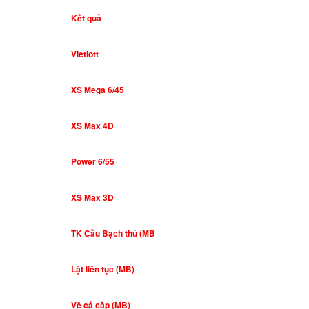
Kết quả
Vietlott
XS Mega 6/45
XS Max 4D
Power 6/55
XS Max 3D
TK Cầu Bạch thủ (MB
Lật liên tục (MB)
Về cả cặp (MB)