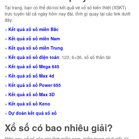
Tại trang, bạn có thể dò/coi kết quả vé xổ số kiến thiết (XSKT)
trực tuyến tất cả ngày hôm nay đài, tỉnh gì quay tại các link dưới
đây:
+
Kết quả xổ số miền Bắc
+
Kết quả xổ số miền Nam
+
Kết quả xổ số miền Trung
+
Kết quả xổ số điện toán
: 123, 6×36, xổ số thần tài
+
Kết quả xổ số Mega 645
+
Kết quả xổ số Max 4d
+
Kết quả xổ số Power 655
+
Kết quả xổ số Max 3D
+
Kết quả xổ số Keno
+
Dự đoán kết quả xổ số
Xổ số có bao nhiêu giải?
Hiện nay, xổ số của các tỉnh miền nam, miền trung có 9 giải, từ