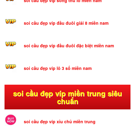
soi cầu đẹp víp song thủ lô miền nam
soi cầu đẹp víp đầu đuôi giải 8 miền nam
soi cầu đẹp víp đầu đuôi đặc biệt miền nam
soi cầu đẹp víp lô 3 số miền nam
soi cầu đẹp víp miền trung siêu
chuẩn
soi cầu đẹp víp xỉu chủ miền trung