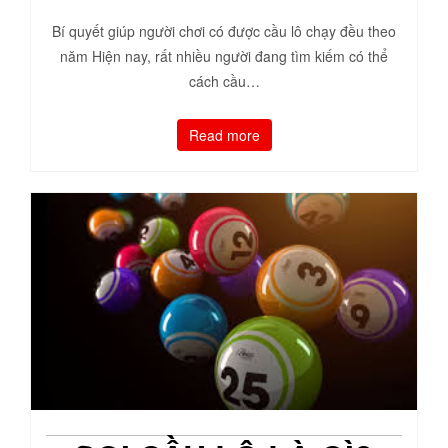
Bí quyết giúp người chơi có được cầu lô chạy đều theo
năm Hiện nay, rất nhiều người đang tìm kiếm có thể
cách cầu…
Read more