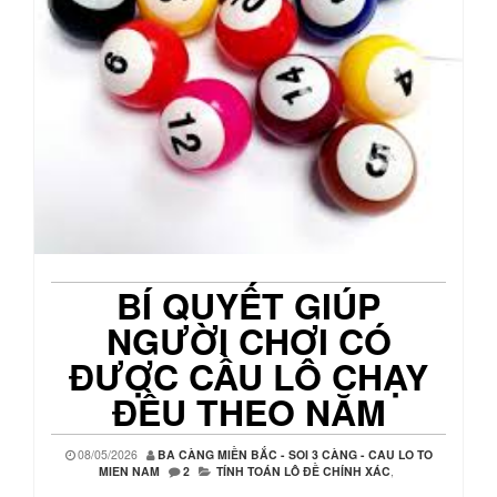
BÍ QUYẾT GIÚP
NGƯỜI CHƠI CÓ
ĐƯỢC CẦU LÔ CHẠY
ĐỀU THEO NĂM
08/05/2026
BA CÀNG MIỀN BẮC - SOI 3 CÀNG - CAU LO TO
MIEN NAM
2
TÍNH TOÁN LÔ ĐỀ CHÍNH XÁC
,