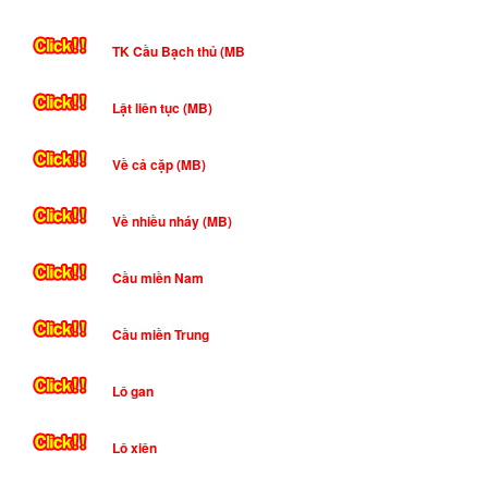
TK Cầu Bạch thủ (MB
Lật liên tục (MB)
Về cả cặp (MB)
Về nhiều nháy (MB)
Cầu miền Nam
Cầu miền Trung
Lô gan
Lô xiên