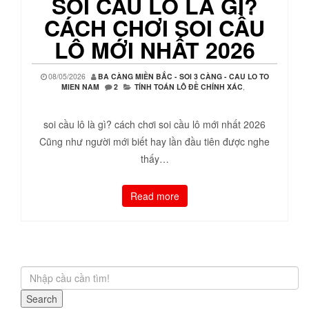
SOI CẦU LÔ LÀ GÌ?
CÁCH CHƠI SOI CẦU
LÔ MỚI NHẤT 2026
08/05/2026
BA CÀNG MIỀN BẮC - SOI 3 CÀNG - CAU LO TO
MIEN NAM
2
TÍNH TOÁN LÔ ĐỀ CHÍNH XÁC
,
soi cầu lô là gì? cách chơi soi cầu lô mới nhất 2026
Cũng như người mới biết hay lần đầu tiên được nghe
thấy…
Read more
Search