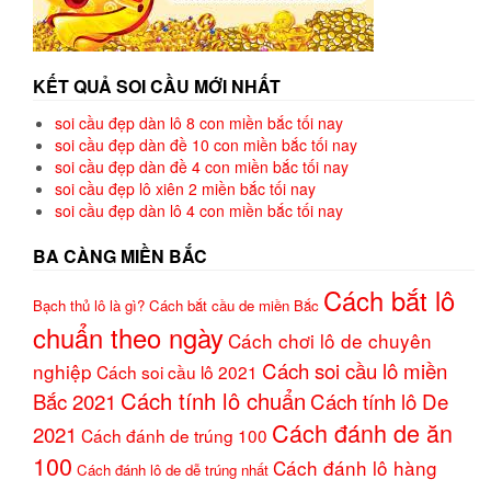
KẾT QUẢ SOI CẦU MỚI NHẤT
soi cầu đẹp dàn lô 8 con miền bắc tối nay
soi cầu đẹp dàn đề 10 con miền bắc tối nay
soi cầu đẹp dàn đề 4 con miền bắc tối nay
soi cầu đẹp lô xiên 2 miền bắc tối nay
soi cầu đẹp dàn lô 4 con miền bắc tối nay
BA CÀNG MIỀN BẮC
Cách bắt lô
Bạch thủ lô là gì?
Cách bắt cầu de miền Bắc
chuẩn theo ngày
Cách chơi lô de chuyên
Cách soi cầu lô miền
nghiệp
Cách soi cầu lô 2021
Cách tính lô chuẩn
Bắc 2021
Cách tính lô De
Cách đánh de ăn
2021
Cách đánh de trúng 100
100
Cách đánh lô hàng
Cách đánh lô de dễ trúng nhất