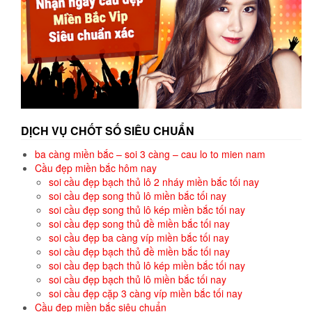
DỊCH VỤ CHỐT SỐ SIÊU CHUẨN
ba càng miền bắc – soi 3 càng – cau lo to mien nam
Cầu đẹp miền bắc hôm nay
soi cầu đẹp bạch thủ lô 2 nháy miền bắc tối nay
soi cầu đẹp song thủ lô miền bắc tối nay
soi cầu đẹp song thủ lô kép miền bắc tối nay
soi cầu đẹp song thủ đề miền bắc tối nay
soi cầu đẹp ba càng víp miền bắc tối nay
soi cầu đẹp bạch thủ đề miền bắc tối nay
soi cầu đẹp bạch thủ lô kép miền bắc tối nay
soi cầu đẹp bạch thủ lô miền bắc tối nay
soi cầu đẹp cặp 3 càng víp miền bắc tối nay
Cầu đẹp miền bắc siêu chuẩn