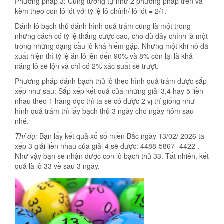
Phương pháp 3: Cũng tương tự như 2 phương pháp trên và
kèm theo con lô lót với tỷ lệ lô chính/ lô lót = 2/1.
Đánh lô bạch thủ đánh hình quả trám cũng là một trong
những cách có tỷ lệ thắng cược cao, cho dù đây chính là một
trong những dạng cầu lô khá hiếm gặp. Nhưng một khi nó đã
xuất hiện thì tỷ lệ ăn lô lên đến 90% và 8% còn lại là khả
năng lô sẽ lộn và chỉ có 2% xác suất sẽ trượt.
Phương pháp đánh bạch thủ lô theo hình quả trám được sắp
xếp như sau: Sắp xếp kết quả của những giải 3,4 hay 5 liền
nhau theo 1 hàng dọc thì ta sẽ có được 2 vị trí giống như
hình quả trám thì lấy bạch thủ 3 ngày cho ngày hôm sau
nhé.
Thí dụ:
Bạn lấy kết quả xổ số miền Bắc ngày 13/02/ 2026 ta
xếp 3 giải liền nhau của giải 4 sẽ được: 4488-5867- 4422 .
Như vậy bạn sẽ nhận được con lô bạch thủ 33. Tất nhiên, kết
quả là lô 33 về sau 3 ngày.