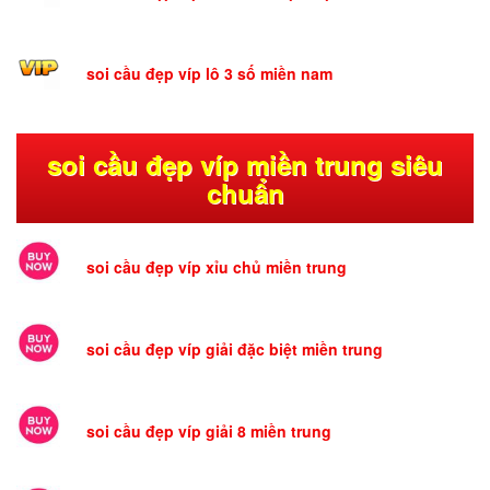
soi cầu đẹp víp lô 3 số miền nam
soi cầu đẹp víp miền trung siêu
chuẩn
soi cầu đẹp víp xỉu chủ miền trung
soi cầu đẹp víp giải đặc biệt miền trung
soi cầu đẹp víp giải 8 miền trung