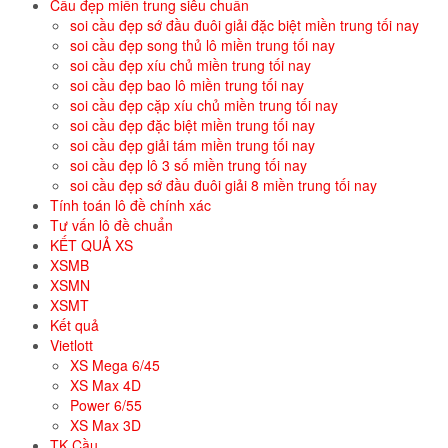
Cầu đẹp miền trung siêu chuẩn
soi cầu đẹp sớ đầu đuôi giải đặc biệt miền trung tối nay
soi cầu đẹp song thủ lô miền trung tối nay
soi cầu đẹp xíu chủ miền trung tối nay
soi cầu đẹp bao lô miền trung tối nay
soi cầu đẹp cặp xíu chủ miền trung tối nay
soi cầu đẹp đặc biệt miền trung tối nay
soi cầu đẹp giải tám miền trung tối nay
soi cầu đẹp lô 3 số miền trung tối nay
soi cầu đẹp sớ đầu đuôi giải 8 miền trung tối nay
Tính toán lô đề chính xác
Tư vấn lô đề chuẩn
KẾT QUẢ XS
XSMB
XSMN
XSMT
Kết quả
Vietlott
XS Mega 6/45
XS Max 4D
Power 6/55
XS Max 3D
TK Cầu