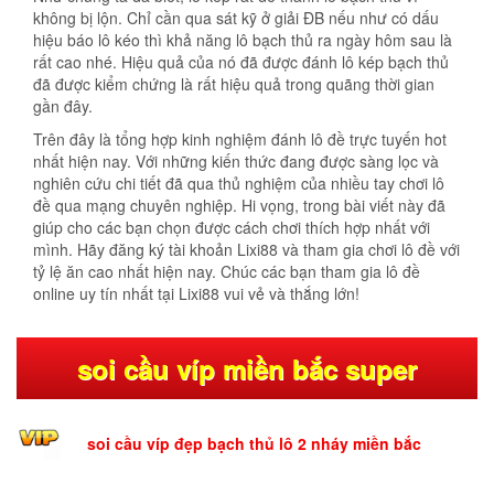
không bị lộn. Chỉ cần qua sát kỹ ở giải ĐB nếu như có dấu
hiệu báo lô kéo thì khả năng lô bạch thủ ra ngày hôm sau là
rất cao nhé. Hiệu quả của nó đã được đánh lô kép bạch thủ
đã được kiểm chứng là rất hiệu quả trong quãng thời gian
gần đây.
Trên đây là tổng hợp kinh nghiệm đánh lô đề trực tuyến hot
nhất hiện nay. Với những kiến thức đang được sàng lọc và
nghiên cứu chi tiết đã qua thủ nghiệm của nhiều tay chơi lô
đề qua mạng chuyên nghiệp. Hi vọng, trong bài viết này đã
giúp cho các bạn chọn được cách chơi thích hợp nhất với
mình. Hãy đăng ký tài khoản Lixi88 và tham gia chơi lô đề với
tỷ lệ ăn cao nhất hiện nay. Chúc các bạn tham gia lô đề
online uy tín nhất tại Lixi88 vui vẻ và thắng lớn!
soi cầu víp miền bắc super
soi cầu víp đẹp bạch thủ lô 2 nháy miền bắc