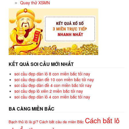
Quay thử XSMN
KẾT QUẢ SOI CẦU MỚI NHẤT
soi cầu đẹp dàn lô 8 con miền bắc tối nay
soi cầu đẹp dàn đề 10 con miền bắc tối nay
soi cầu đẹp dàn đề 4 con miền bắc tối nay
soi cầu đẹp lô xiên 2 miền bắc tối nay
soi cầu đẹp dàn lô 4 con miền bắc tối nay
BA CÀNG MIỀN BẮC
Cách bắt lô
Bạch thủ lô là gì?
Cách bắt cầu de miền Bắc