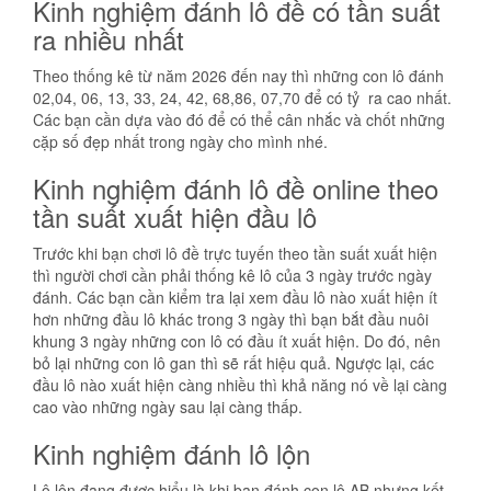
Kinh nghiệm đánh lô đề có tần suất
ra nhiều nhất
Theo thống kê từ năm 2026 đến nay thì những con lô đánh
02,04, 06, 13, 33, 24, 42, 68,86, 07,70 để có tỷ ra cao nhất.
Các bạn cần dựa vào đó để có thể cân nhắc và chốt những
cặp số đẹp nhất trong ngày cho mình nhé.
Kinh nghiệm đánh lô đề online theo
tần suất xuất hiện đầu lô
Trước khi bạn chơi lô đề trực tuyến theo tần suất xuất hiện
thì người chơi cần phải thống kê lô của 3 ngày trước ngày
đánh. Các bạn cần kiểm tra lại xem đầu lô nào xuất hiện ít
hơn những đầu lô khác trong 3 ngày thì bạn bắt đầu nuôi
khung 3 ngày những con lô có đầu ít xuất hiện. Do đó, nên
bỏ lại những con lô gan thì sẽ rất hiệu quả. Ngược lại, các
đầu lô nào xuất hiện càng nhiều thì khả năng nó về lại càng
cao vào những ngày sau lại càng thấp.
Kinh nghiệm đánh lô lộn
Lô lộn đang được hiểu là khi bạn đánh con lô AB nhưng kết