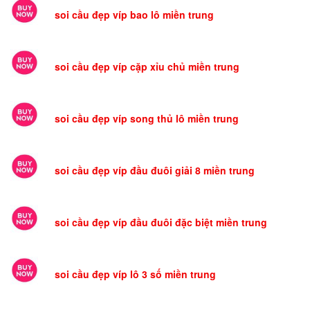
soi cầu đẹp víp bao lô miền trung
soi cầu đẹp víp cặp xỉu chủ miền trung
soi cầu đẹp víp song thủ lô miền trung
soi cầu đẹp víp đầu đuôi giải 8 miền trung
soi cầu đẹp víp đầu đuôi đặc biệt miền trung
soi cầu đẹp víp lô 3 số miền trung