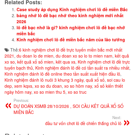
Related Posts:
Case study áp dụng Kinh nghiệm chơi lô đề miền Bắc
bảng nhớ lô đề bạc nhớ theo kinh nghiệm mới nhất
2026
lô đề bạc nhớ là gì? kinh nghiệm chơi lô đề bạc nhớ
miền bắc
Kinh nghiệm chơi lô đề miền bắc năm của lão tướng
Thẻ:
6 kinh nghiệm chơi lô đề trực tuyến miền bắc mới nhất
2021
,
du doan lo de mien
,
du doan xo so lo to mien nam
,
kết quả
xo so
,
kết quả xổ số mien
,
kêt qua xs
,
Kinh nghiệm chơi lô đề trực
tuyến bạch thủ
,
Kinh nghiệm đánh lô đề có tần suất ra nhiều nhất
,
Kinh nghiệm đánh lô đề online theo tần suất xuất hiện đầu lô
,
Kinh nghiệm đánh lô nuôi 3 khung 3 ngày
,
quả xổ số
,
soi cau lo
dep
,
xem kqxs
,
xo so du doan
,
xo so hôm nay
,
xổ số kiến thiết
ngày hôm nay
,
xo so mien thu 5
,
xo so truc
Previous:
DỰ ĐOÁN XSMB 28/10/2026 , SOI CẦU KẾT QUẢ XỔ SỐ
MIỀN BẮC
Next:
đầu tư vốn chơi lô đề chiến thắng chủ lô