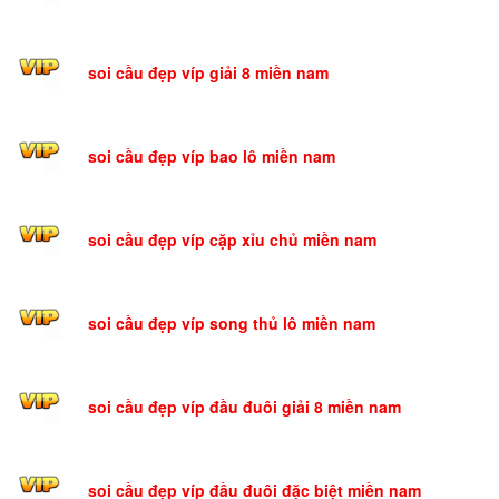
soi cầu đẹp víp giải 8 miền nam
soi cầu đẹp víp bao lô miền nam
soi cầu đẹp víp cặp xỉu chủ miền nam
soi cầu đẹp víp song thủ lô miền nam
soi cầu đẹp víp đầu đuôi giải 8 miền nam
soi cầu đẹp víp đầu đuôi đặc biệt miền nam