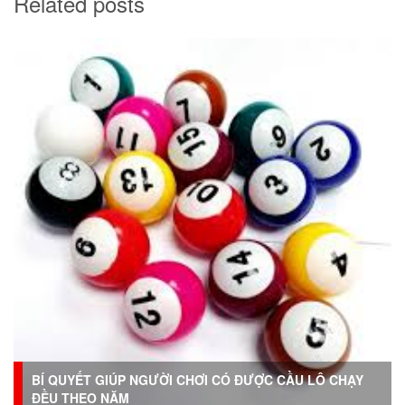
Related posts
BÍ QUYẾT GIÚP NGƯỜI CHƠI CÓ ĐƯỢC CẦU LÔ CHẠY
ĐỀU THEO NĂM