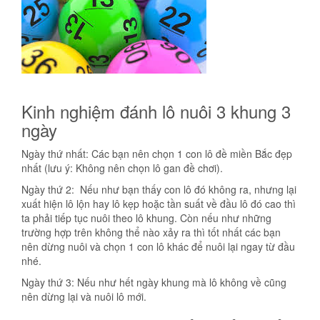
Kinh nghiệm đánh lô nuôi 3 khung 3
ngày
Ngày thứ nhất: Các bạn nên chọn 1 con lô đề miền Bắc đẹp
nhất (lưu ý: Không nên chọn lô gan đề chơi).
Ngày thứ 2: Nếu như bạn thấy con lô đó không ra, nhưng lại
xuất hiện lô lộn hay lô kẹp hoặc tần suất về đầu lô đó cao thì
ta phải tiếp tục nuôi theo lô khung. Còn nếu như những
trường hợp trên không thể nào xảy ra thì tốt nhất các bạn
nên dừng nuôi và chọn 1 con lô khác để nuôi lại ngay từ đầu
nhé.
Ngày thứ 3: Nếu như hết ngày khung mà lô không về cũng
nên dừng lại và nuôi lô mới.