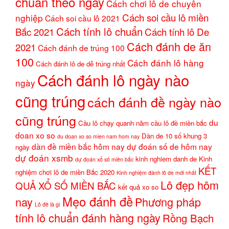
chuẩn theo ngày
Cách chơi lô de chuyên
Cách soi cầu lô miền
nghiệp
Cách soi cầu lô 2021
Cách tính lô chuẩn
Bắc 2021
Cách tính lô De
Cách đánh de ăn
2021
Cách đánh de trúng 100
100
Cách đánh lô hàng
Cách đánh lô de dễ trúng nhất
Cách đánh lô ngày nào
ngày
cũng trúng
cách đánh đề ngày nào
cũng trúng
du
Cầu lô chạy quanh năm
cầu lô đề miền bắc
doan xo so
Dàn de 10 số khung 3
du doan xo so mien nam hom nay
dàn đề miền bắc hôm nay
dự đoán số de hôm nay
ngày
dự đoán xsmb
kinh nghiem danh de
Kinh
dự đoán xổ số miền bắc
KẾT
nghiệm chơi lô de miền Bắc 2020
Kinh nghiệm đánh lô de mới nhất
Lô đẹp hôm
QUẢ XỔ SỐ MIỀN BẮC
kết quả xo so
Mẹo đánh đề
nay
Phương pháp
Lô đề là gì
tính lô chuẩn đánh hàng ngày
Rồng Bạch