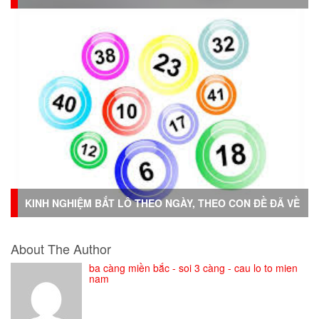
KINH NGHIỆM BẮT LÔ THEO NGÀY, THEO CON ĐỀ ĐÃ VỀ
About The Author
ba càng miền bắc - soi 3 càng - cau lo to mien
nam