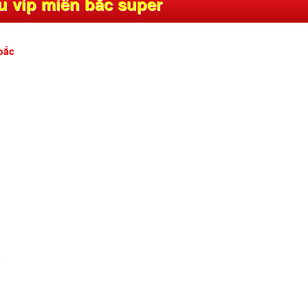
u víp miền bắc super
bắc
c