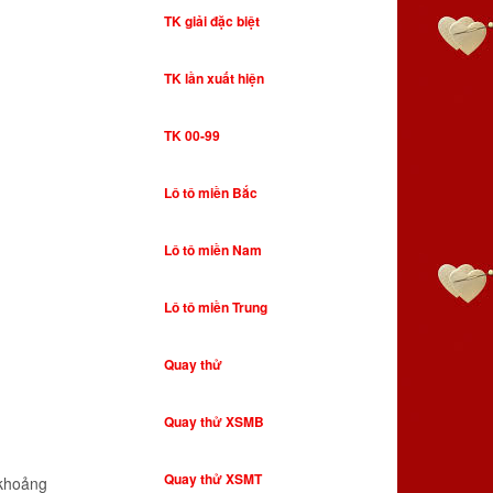
TK giải đặc biệt
TK lần xuất hiện
TK 00-99
Lô tô miền Bắc
Lô tô miền Nam
Lô tô miền Trung
Quay thử
Quay thử XSMB
Quay thử XSMT
 khoảng