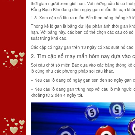
thời gian người xem giới hạn. Với những cầu lô có thời 
Rồng Bạch Kim đang dính ngày gan nhiều thì bạn khô
1.3. Xem cặp số lâu ra miền Bắc theo bảng thống kê l
Thống kê lô gan là bảng dữ liệu phản ánh thời gian kh
hạn. Với bảng này, các bạn có thể chọn các cầu có số 
suất trúng khá cao.
Các cặp có ngày gan trên 13 ngày có xác suất nổ cao
2. Tìm cặp số may mắn hôm nay dựa vào c
Soi cầu chốt số miền Bắc dựa vào các bảng thống kê cặ
lô cũng như các phương pháp soi cầu khác.
+ Nếu cầu lô đang có ngày gan tiến đến số ngày gan cự
+ Nếu cầu lô đang gan trùng hợp với cầu lô mà người c
khoảng từ 2 đến 4 ngày tới.