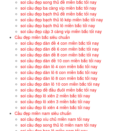
soi cầu đẹp song thủ đề miền bắc tối nay
soi cầu đẹp ba càng víp miền bắc tối nay
soi cầu đẹp bạch thủ đề miền bắc tối nay
soi cầu đẹp bạch thủ lô kép miền bắc tối nay
soi cầu đẹp bạch thủ lô miền bắc tối nay
soi cầu đẹp cặp 3 càng víp miền bắc tối nay
Cầu đẹp miền bắc siêu chuẩn
soi cầu đẹp dàn đề 4 con miền bắc tối nay
soi cầu đẹp dàn đề 6 con miền bắc tối nay
soi cầu đẹp dàn đề 8 con miền bắc tối nay
soi cầu đẹp dàn đề 10 con miền bắc tối nay
soi cầu đẹp dàn lô 4 con miền bắc tối nay
soi cầu đẹp dàn lô 6 con miền bắc tối nay
soi cầu đẹp dàn lô 8 con miền bắc tối nay
soi cầu đẹp dàn lô 10 con miền bắc tối nay
soi cầu đẹp đề đầu đuôi miền bắc tối nay
soi cầu đẹp lô xiên 2 miền bắc tối nay
soi cầu đẹp lô xiên 3 miền bắc tối nay
soi cầu đẹp lô xiên 4 miền bắc tối nay
Cầu đẹp miền nam siêu chuẩn
soi cầu đẹp xíu chủ miền nam tối nay
soi cầu đẹp song thủ lô miền nam tối nay
soi cầu đẹp bao lô miền nam tối nay