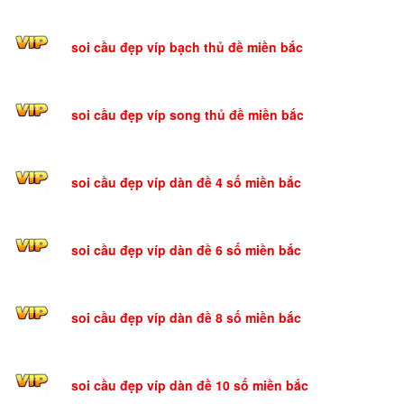
soi cầu đẹp víp bạch thủ đề miền bắc
soi cầu đẹp víp song thủ đề miền bắc
soi cầu đẹp víp dàn đề 4 số miền bắc
soi cầu đẹp víp dàn đề 6 số miền bắc
soi cầu đẹp víp dàn đề 8 số miền bắc
soi cầu đẹp víp dàn đề 10 số miền bắc