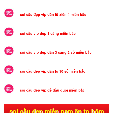
soi cầu đẹp víp dàn lô xiên 4 miền bắc
soi cầu víp đẹp 3 càng miền bắc
soi cầu víp đẹp dàn 3 càng 2 số miền bắc
soi cầu đẹp víp dàn lô 10 số miền bắc
soi cầu đẹp víp đề đầu đuôi miền bắc
soi cầu đẹp miền nam ăn to hôm