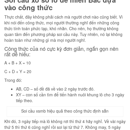
vào công thức
Thực chất, đây không phải cách mà người chơi nào cũng biết. Vì
khi nói đến công thức, mọi người thường nghĩ đến những công
thức tính toán phức tạp, khó nhằn. Cho nên, họ thường không
quan tâm đến phương pháp soi cầu này. Tuy nhiên, nó lại không
hoàn toàn như những gì mà mọi người nghĩ.
Công thức của nó cực kỳ đơn giản, ngắn gọn nên
rất dễ hiểu:
A + B + X = 10
C + D + Y = 20
Trong đó:
AB, CD – số đề đã về vào 2 ngày trước đó.
XY – con số cần tìm để tiến hành nuôi khung lô cho 3 ngày
tiếp theo.
Soi cầu xsmb hiệu quả theo công thức định sẵn
Khi đó, 3 ngày tiếp mà lô không rơi thì thứ 4 hãy nghỉ. Về vài ngày
thứ 5 thì thứ 6 cũng nghỉ rồi soi lại từ thứ 7. Không may, 5 ngày