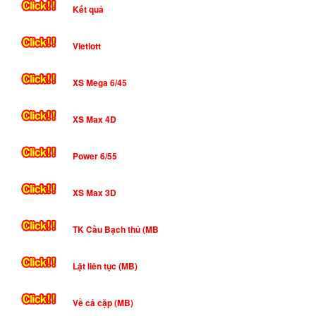
Kết quả
Vietlott
XS Mega 6/45
XS Max 4D
Power 6/55
XS Max 3D
TK Cầu Bạch thủ (MB
Lật liên tục (MB)
Về cả cặp (MB)