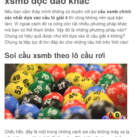
xsmb độc đáo khác
Nếu bạn cảm thấy mình không có duyên với soi
cầu xsmb chính
xác nhất dựa vào cầu lô giải 4
thì cũng không nên quá bận
tâm. Vì ngoài cách đó ra cũng còn rất nhiều phương pháp khác
mà bạn có thể tham khảo. Vậy đó là những phương pháp nào?
Chúng có hiệu quả được như khi dựa vào lô cầu giải 4 không?
Chúng ta tiếp tục đi tìm đáp án cho những câu hỏi trên thôi nào!
Soi cầu xsmb theo lô cầu rơi
Chắc hẳn, đây là một trong những cách soi cầu không mấy xa lạ