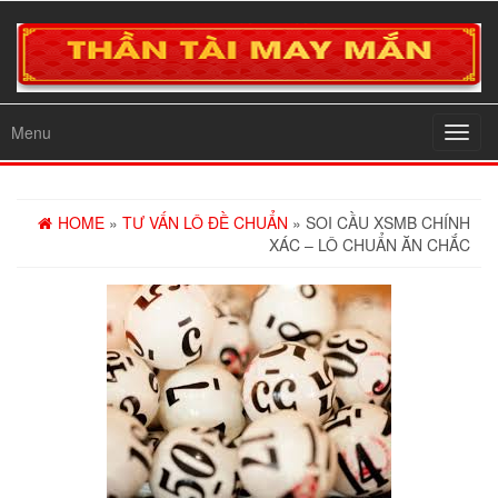
Menu
Toggl
navig
HOME
»
TƯ VẤN LÔ ĐỀ CHUẨN
» SOI CẦU XSMB CHÍNH
XÁC – LÔ CHUẨN ĂN CHẮC