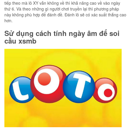
tiếp theo mà lô XY vẫn không về thì khả năng cao về vào ngày
thứ 6. Và theo những gì người chơi truyền lại thì phương pháp
này không phù hợp để đánh đề. Đánh lô sẽ có xác suất thắng cao
hơn.
Sử dụng cách tính ngày âm để soi
cầu xsmb