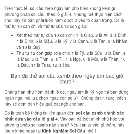
Trên thực tế, soi cầu theo ngày âm phổ biến không kém gì
phương pháp soi cầu theo lô giải 4. Nhưng, để thực hiện cách
chơi này thì bạn phải luôn nắm được 2 yếu tố quan trọng. Đó là
thứ tự 10 can chi và thứ tự của 12 con giáp:
Xét theo thứ tự của 10 can chi: 1 là Giáp, 2 là Ất, 3 là Bính,
4 là Đinh, 5 là Mậu, 6 là Kỷ, 7 là Canh, 8 là Tân, 9 là Nhâm
và 10 là Quý.
Thứ tự 12 con giáp (địa chi): 1 là Tý, 2 là Sửu, 3 là Dần, 4
là Mão, 5 là Thìn, 6 là Tị, 7 là Ngọ, 8 là Mùi, 9 là Thân, 10
là Dậu, 11 là Tuất, 12 là Hợi.
Bạn đã thử soi cầu xsmb theo ngày âm bao giờ
chưa?
Chẳng hạn như hôm đánh lô đề, ngày âm là Kỷ Ngọ thì bạn đừng
ngần ngại mà lựa chọn ngay con số 67. Chúng tôi tin rằng, cách
này sẽ đem đến hiệu quả bất ngờ cho bạn.
Đó là toàn bộ thông tin liên quan đến
soi cầu xsmb chính xác
nhất dựa vào cầu lô giải 4
. Vậy bạn đã biết mình phù hợp với
phương pháp soi xsmb nào chưa? Nếu cần tư vấn gì thêm, hãy
tham khảo ngay tại
Kinh Nghiệm Soi Cầu
nhé !