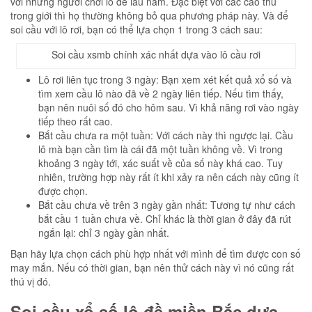
với những người chơi lô đề lâu năm. Đặc biệt với các cao thủ
trong giới thì họ thường không bỏ qua phương pháp này. Và để
soi cầu với lô rơi, bạn có thể lựa chọn 1 trong 3 cách sau:
Soi cầu xsmb chính xác nhất dựa vào lô cầu rơi
Lô rơi liên tục trong 3 ngày: Bạn xem xét kết quả xổ số và
tìm xem cầu lô nào đã về 2 ngày liên tiếp. Nếu tìm thấy,
bạn nên nuôi số đó cho hôm sau. Vì khả năng rơi vào ngày
tiếp theo rất cao.
Bắt cầu chưa ra một tuần: Với cách này thì ngược lại. Cầu
lô mà bạn cần tìm là cái đã một tuần không về. Vì trong
khoảng 3 ngày tới, xác suất về của số này khá cao. Tuy
nhiên, trường hợp này rất ít khi xảy ra nên cách này cũng ít
được chọn.
Bắt cầu chưa về trên 3 ngày gần nhất: Tương tự như cách
bắt cầu 1 tuần chưa về. Chỉ khác là thời gian ở đây đã rút
ngắn lại: chỉ 3 ngày gần nhất.
Bạn hãy lựa chọn cách phù hợp nhất với mình để tìm được con số
may mắn. Nếu có thời gian, bạn nên thử cách này vì nó cũng rất
thú vị đó.
Soi cầu xổ số lô đề miền Bắc dựa