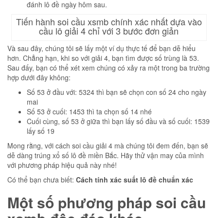
đánh lô đề ngày hôm sau.
Tiến hành soi cầu xsmb chính xác nhất dựa vào
cầu lô giải 4 chỉ với 3 bước đơn giản
Và sau đây, chúng tôi sẽ lấy một ví dụ thực tế để bạn dễ hiểu
hơn. Chẳng hạn, khi so với giải 4, bạn tìm được số trùng là 53.
Sau đấy, bạn có thể xét xem chúng có xảy ra một trong ba trường
hợp dưới đây không:
Số 53 ở đầu với: 5324 thì bạn sẽ chọn con số 24 cho ngày
mai
Số 53 ở cuối: 1453 thì ta chọn số 14 nhé
Cuối cùng, số 53 ở giữa thì bạn lấy số đầu và số cuối: 1539
lấy số 19
Mong rằng, với cách soi cầu giải 4 mà chúng tôi đem đến, bạn sẽ
dễ dàng trúng xổ số lô đề miền Bắc. Hãy thử vận may của mình
với phương pháp hiệu quả này nhé!
Có thể bạn chưa biết:
Cách tính xác suất lô đề chuẩn xác
Một số phương pháp soi cầu