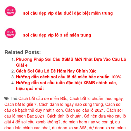
soi cầu đẹp víp đầu đuôi đặc biệt miền trung
soi cầu đẹp víp lô 3 số miền trung
Related Posts:
Phương Pháp Soi Cầu XSMB Mới Nhất Dựa Vào Cầu Lô
Giải 4
Cách Soi Cầu Lô Đề Hôm Nay Chính Xác
Hướng dẫn cách soi cầu lô đề miền bắc chuẩn 100%
Hướng dẫn soi cầu tuần đặc biệt XSMB chính xác,
hiệu quả nhất
Thẻ:
Cách bắt cầu de miền Bắc
,
Cách bắt lô chuẩn theo ngày
,
Cách bắt lô giải 7
,
Cách đánh lô ngày nào cũng trúng
,
Cách soi
cầu đề bạch thủ duy nhất 1 con
,
Cách soi cầu lô 2021
,
Cách soi
cầu lô miền Bắc 2021
,
Cách tính lô chuẩn
,
Có nên dựa vào cầu lô
giải 4 để soi cầu xsmb không?
,
de mien hom nay ve con gi
,
du
doan loto chinh xac nhat
,
du doan xo so 368
,
dự doan xo so mien