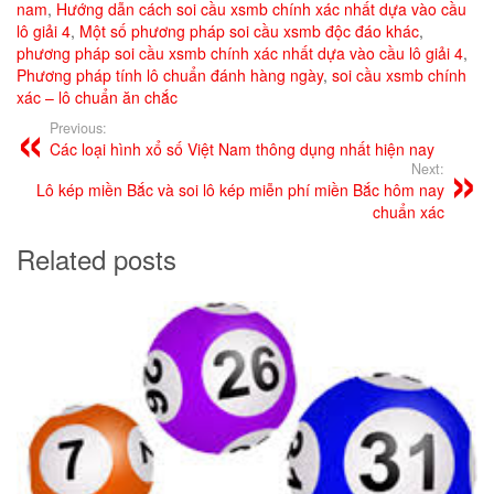
nam
,
Hướng dẫn cách soi cầu xsmb chính xác nhất dựa vào cầu
lô giải 4
,
Một số phương pháp soi cầu xsmb độc đáo khác
,
phương pháp soi cầu xsmb chính xác nhất dựa vào cầu lô giải 4
,
Phương pháp tính lô chuẩn đánh hàng ngày
,
soi cầu xsmb chính
xác – lô chuẩn ăn chắc
Previous:
Các loại hình xổ số Việt Nam thông dụng nhất hiện nay
Next:
Lô kép miền Bắc và soi lô kép miễn phí miền Bắc hôm nay
chuẩn xác
Related posts