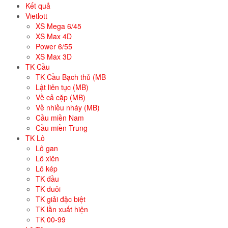
Kết quả
Vietlott
XS Mega 6/45
XS Max 4D
Power 6/55
XS Max 3D
TK Cầu
TK Cầu Bạch thủ (MB
Lật liên tục (MB)
Về cả cặp (MB)
Về nhiều nháy (MB)
Cầu miền Nam
Cầu miền Trung
TK Lô
Lô gan
Lô xiên
Lô kép
TK đầu
TK đuôi
TK giải đặc biệt
TK lần xuất hiện
TK 00-99